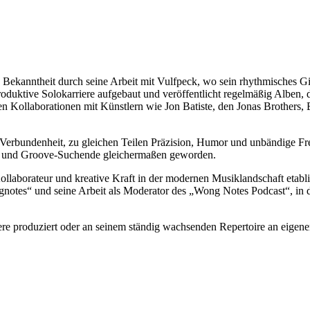
e Bekanntheit durch seine Arbeit mit Vulfpeck, wo sein rhythmisches G
oduktive Solokarriere aufgebaut und veröffentlicht regelmäßig Alben, d
en Kollaborationen mit Künstlern wie Jon Batiste, den Jonas Brothers,
Verbundenheit, zu gleichen Teilen Präzision, Humor und unbändige Fr
erte und Groove-Suchende gleichermaßen geworden.
llaborateur und kreative Kraft in der modernen Musiklandschaft etabliert
Wongnotes“ und seine Arbeit als Moderator des „Wong Notes Podcast“, 
dere produziert oder an seinem ständig wachsenden Repertoire an eigen