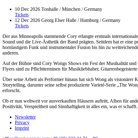
10 Dec 2026
Tonhalle / München / Germany
Tickets
12 Dec 2026
Georg Elser Halle / Hamburg / Germany
Tickets
Der aus Minneapolis stammende Cory erlangte erstmals international
Sound und die Live-Ästhetik der Band prägten. Seitdem hat er eine pr
hornlastigem Funk und instrumentaler Fusion bis hin zu weitreichend
anderen.
Auf der Bühne sind Cory Wongs Shows ein Fest der Musikalität und 
Flyers sind zu Pflichtterminen für Musikliebhaber, Gitarrenbegeist
Über seine Arbeit als Performer hinaus hat sich Wong als visionärer Ko
Storytelling, darunter seine selbst produzierte Varieté-Serie „The 
erforscht.
Ob er nun weltweit vor ausverkauften Häusern auftritt, Alben für an
Positivität, Verspieltheit und Sinnhaftigkeit in alles ein, was er schafft.
Newsletter
Privacy
Imprint