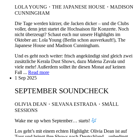
LOLA YOUNG・THE JAPANESE HOUSE・MADISON
CUNNINGHAM
Die Tage werden kürzer, die Jacken dicker – und die Clubs
voller, denn jetzt startet die Hochsaison für Konzerte. Noch
nicht überzeugt? Schaut euch nur unsere Highlights im
Oktober an: Lola Young (Berlin schon ausverkauft!), The
Japanese House und Madison Cunningham.
Und es geht noch weiter: frisch angekündigt sind gleich zwei
zusätzliche Kerala Dust Shows, dazu Malena Zavala und
viele mehr! Außerdem solltet ihr diesen Monat auf keinen
Fall ...
Read more
1 Sep 2025
SEPTEMBER SOUNDCHECK
OLIVIA DEAN・SILVANA ESTRADA・SMÅLL
SESSIONS
Wake me up when September… starts!
Los geht’s mit einem echten Highlight: Olivia Dean ist auf
Tour und bringt ihre Shows nach Deutschland – unbedingt