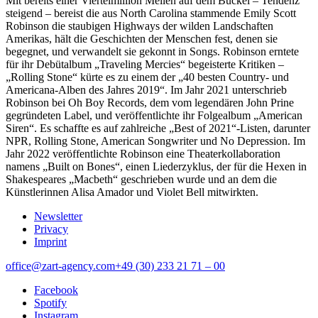
Mit bereits einer Viertelmillion Meilen auf dem Buckel – Tendenz
steigend – bereist die aus North Carolina stammende Emily Scott
Robinson die staubigen Highways der wilden Landschaften
Amerikas, hält die Geschichten der Menschen fest, denen sie
begegnet, und verwandelt sie gekonnt in Songs. Robinson erntete
für ihr Debütalbum „Traveling Mercies“ begeisterte Kritiken –
„Rolling Stone“ kürte es zu einem der „40 besten Country- und
Americana-Alben des Jahres 2019“. Im Jahr 2021 unterschrieb
Robinson bei Oh Boy Records, dem vom legendären John Prine
gegründeten Label, und veröffentlichte ihr Folgealbum „American
Siren“. Es schaffte es auf zahlreiche „Best of 2021“-Listen, darunter
NPR, Rolling Stone, American Songwriter und No Depression. Im
Jahr 2022 veröffentlichte Robinson eine Theaterkollaboration
namens „Built on Bones“, einen Liederzyklus, der für die Hexen in
Shakespeares „Macbeth“ geschrieben wurde und an dem die
Künstlerinnen Alisa Amador und Violet Bell mitwirkten.
Newsletter
Privacy
Imprint
office@zart-agency.com
+49 (30) 233 21 71 – 00
Facebook
Spotify
Instagram