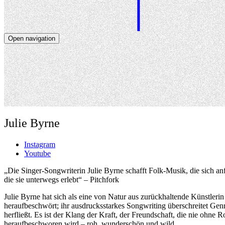
Open navigation
Artists
Dates
About
News
Close navigation
Julie Byrne
Instagram
Youtube
„Die Singer-Songwriterin Julie Byrne schafft Folk-Musik, die sich anf
die sie unterwegs erlebt“ – Pitchfork
Julie Byrne hat sich als eine von Natur aus zurückhaltende Künstlerin
heraufbeschwört; ihr ausdrucksstarkes Songwriting überschreitet Genr
herfließt. Es ist der Klang der Kraft, der Freundschaft, die nie ohn
heraufbeschworen wird – roh, wunderschön und wild.