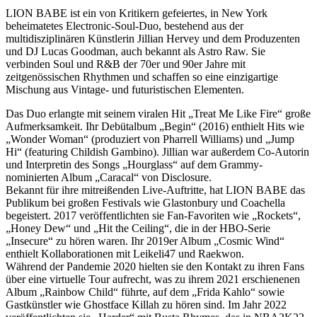
LION BABE ist ein von Kritikern gefeiertes, in New York
beheimatetes Electronic-Soul-Duo, bestehend aus der
multidisziplinären Künstlerin Jillian Hervey und dem Produzenten
und DJ Lucas Goodman, auch bekannt als Astro Raw. Sie
verbinden Soul und R&B der 70er und 90er Jahre mit
zeitgenössischen Rhythmen und schaffen so eine einzigartige
Mischung aus Vintage- und futuristischen Elementen.
Das Duo erlangte mit seinem viralen Hit „Treat Me Like Fire“ große
Aufmerksamkeit. Ihr Debütalbum „Begin“ (2016) enthielt Hits wie
„Wonder Woman“ (produziert von Pharrell Williams) und „Jump
Hi“ (featuring Childish Gambino). Jillian war außerdem Co-Autorin
und Interpretin des Songs „Hourglass“ auf dem Grammy-
nominierten Album „Caracal“ von Disclosure.
Bekannt für ihre mitreißenden Live-Auftritte, hat LION BABE das
Publikum bei großen Festivals wie Glastonbury und Coachella
begeistert. 2017 veröffentlichten sie Fan-Favoriten wie „Rockets“,
„Honey Dew“ und „Hit the Ceiling“, die in der HBO-Serie
„Insecure“ zu hören waren. Ihr 2019er Album „Cosmic Wind“
enthielt Kollaborationen mit Leikeli47 und Raekwon.
Während der Pandemie 2020 hielten sie den Kontakt zu ihren Fans
über eine virtuelle Tour aufrecht, was zu ihrem 2021 erschienenen
Album „Rainbow Child“ führte, auf dem „Frida Kahlo“ sowie
Gastkünstler wie Ghostface Killah zu hören sind. Im Jahr 2022