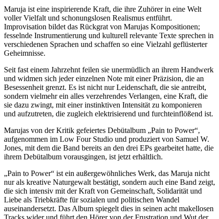
Maruja ist eine inspirierende Kraft, die ihre Zuhörer in eine Welt
voller Vielfalt und schonungslosen Realismus entführt.
Improvisation bildet das Rückgrat von Marujas Kompositionen;
fesselnde Instrumentierung und kulturell relevante Texte sprechen in
verschiedenen Sprachen und schaffen so eine Vielzahl geflüsterter
Geheimnisse.
Seit fast einem Jahrzehnt feilen sie unermüdlich an ihrem Handwerk
und widmen sich jeder einzelnen Note mit einer Präzision, die an
Besessenheit grenzt. Es ist nicht nur Leidenschaft, die sie antreibt,
sondern vielmehr ein alles verzehrendes Verlangen, eine Kraft, die
sie dazu zwingt, mit einer instinktiven Intensität zu komponieren
und aufzutreten, die zugleich elektrisierend und furchteinflößend ist.
Marujas von der Kritik gefeiertes Debütalbum „Pain to Power“,
aufgenommen im Low Four Studio und produziert von Samuel W.
Jones, mit dem die Band bereits an den drei EPs gearbeitet hatte, die
ihrem Debütalbum vorausgingen, ist jetzt erhältlich.
„Pain to Power“ ist ein außergewöhnliches Werk, das Maruja nicht
nur als kreative Naturgewalt bestätigt, sondern auch eine Band zeigt,
die sich intensiv mit der Kraft von Gemeinschaft, Solidarität und
Liebe als Triebkräfte für sozialen und politischen Wandel
auseinandersetzt. Das Album spiegelt dies in seinen acht makellosen
Tracks wider und führt den Hörer von der Frustration und Wut der