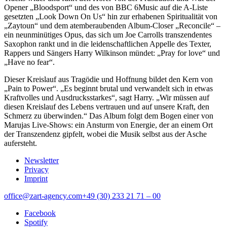
Opener „Bloodsport“ und des von BBC 6Music auf die A-Liste
gesetzten „Look Down On Us“ hin zur erhabenen Spiritualität von
„Zaytoun“ und dem atemberaubenden Album-Closer „Reconcile“ –
ein neunminütiges Opus, das sich um Joe Carrolls transzendentes
Saxophon rankt und in die leidenschaftlichen Appelle des Texter,
Rappers und Sängers Harry Wilkinson mündet: „Pray for love“ und
„Have no fear“.
Dieser Kreislauf aus Tragödie und Hoffnung bildet den Kern von
„Pain to Power“. „Es beginnt brutal und verwandelt sich in etwas
Kraftvolles und Ausdrucksstarkes“, sagt Harry. „Wir müssen auf
diesen Kreislauf des Lebens vertrauen und auf unsere Kraft, den
Schmerz zu überwinden.“ Das Album folgt dem Bogen einer von
Marujas Live-Shows: ein Ansturm von Energie, der an einem Ort
der Transzendenz gipfelt, wobei die Musik selbst aus der Asche
aufersteht.
Newsletter
Privacy
Imprint
office@zart-agency.com
+49 (30) 233 21 71 – 00
Facebook
Spotify