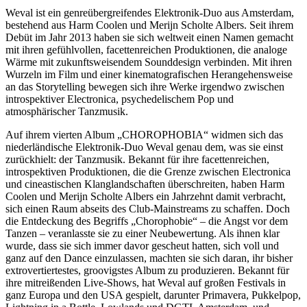
Weval ist ein genreübergreifendes Elektronik-Duo aus Amsterdam,
bestehend aus Harm Coolen und Merijn Scholte Albers. Seit ihrem
Debüt im Jahr 2013 haben sie sich weltweit einen Namen gemacht
mit ihren gefühlvollen, facettenreichen Produktionen, die analoge
Wärme mit zukunftsweisendem Sounddesign verbinden. Mit ihren
Wurzeln im Film und einer kinematografischen Herangehensweise
an das Storytelling bewegen sich ihre Werke irgendwo zwischen
introspektiver Electronica, psychedelischem Pop und
atmosphärischer Tanzmusik.
Auf ihrem vierten Album „CHOROPHOBIA“ widmen sich das
niederländische Elektronik-Duo Weval genau dem, was sie einst
zurückhielt: der Tanzmusik. Bekannt für ihre facettenreichen,
introspektiven Produktionen, die die Grenze zwischen Electronica
und cineastischen Klanglandschaften überschreiten, haben Harm
Coolen und Merijn Scholte Albers ein Jahrzehnt damit verbracht,
sich einen Raum abseits des Club-Mainstreams zu schaffen. Doch
die Entdeckung des Begriffs „Chorophobie“ – die Angst vor dem
Tanzen – veranlasste sie zu einer Neubewertung. Als ihnen klar
wurde, dass sie sich immer davor gescheut hatten, sich voll und
ganz auf den Dance einzulassen, machten sie sich daran, ihr bisher
extrovertiertestes, groovigstes Album zu produzieren. Bekannt für
ihre mitreißenden Live-Shows, hat Weval auf großen Festivals in
ganz Europa und den USA gespielt, darunter Primavera, Pukkelpop,