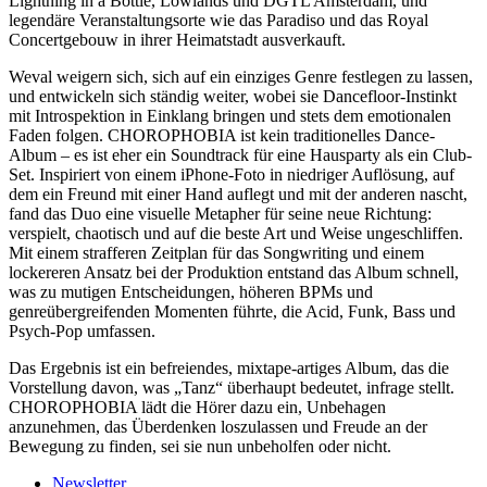
Lightning in a Bottle, Lowlands und DGTL Amsterdam, und
legendäre Veranstaltungsorte wie das Paradiso und das Royal
Concertgebouw in ihrer Heimatstadt ausverkauft.
Weval weigern sich, sich auf ein einziges Genre festlegen zu lassen,
und entwickeln sich ständig weiter, wobei sie Dancefloor-Instinkt
mit Introspektion in Einklang bringen und stets dem emotionalen
Faden folgen. CHOROPHOBIA ist kein traditionelles Dance-
Album – es ist eher ein Soundtrack für eine Hausparty als ein Club-
Set. Inspiriert von einem iPhone-Foto in niedriger Auflösung, auf
dem ein Freund mit einer Hand auflegt und mit der anderen nascht,
fand das Duo eine visuelle Metapher für seine neue Richtung:
verspielt, chaotisch und auf die beste Art und Weise ungeschliffen.
Mit einem strafferen Zeitplan für das Songwriting und einem
lockereren Ansatz bei der Produktion entstand das Album schnell,
was zu mutigen Entscheidungen, höheren BPMs und
genreübergreifenden Momenten führte, die Acid, Funk, Bass und
Psych-Pop umfassen.
Das Ergebnis ist ein befreiendes, mixtape-artiges Album, das die
Vorstellung davon, was „Tanz“ überhaupt bedeutet, infrage stellt.
CHOROPHOBIA lädt die Hörer dazu ein, Unbehagen
anzunehmen, das Überdenken loszulassen und Freude an der
Bewegung zu finden, sei sie nun unbeholfen oder nicht.
Newsletter